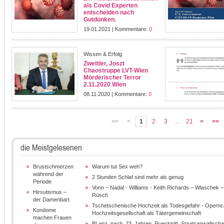
als Covid Experten
entscheiden nach
Gutdünken.
19.01.2021 | Kommentare:
0
Wissen & Erfolg
Zwettler, Joszt
Chaostruppe LVT-Wien
Mörderischer Terror
2.11.2020 Wien
08.11.2020 | Kommentare:
0
<<
<
1
2
3
...
21
>
>>
die Meistgelesenen
Brustschmerzen
Warum tut Sex weh?
während der
2 Stunden Schlaf sind mehr als genug
Periode
Vonn – Nadal - Williams - Keith Richards – Wlaschek – 
Hirsutismus –
Rüsch
der Damenbart
Tschetschenische Hochzeit als Todesgefahr - Opernca
Kondome
Hochzeitsgesellschaft als Tätergemeinschaft
machen Frauen
BLanz_nach_23_Jahren_Ruecktritt_Staatsanwaltscha