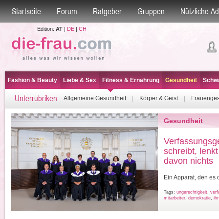
Startseite
Forum
Ratgeber
Gruppen
Nützliche A
Edition:
AT
|
DE
|
CH
Fashion & Beauty
Liebe & Sex
Fitness & Ernährung
Gesundheit
Schwa
Unterrubriken
Allgemeine Gesundheit
|
Körper & Geist
|
Frauenges
Gesundheit
Verfassungsge
schreibt, lenkt
davon nichts
Ein Apparat, den es o
Tags:
ungerechtigkeit
,
verf
mitarbeiter
,
demokratie
,
ih