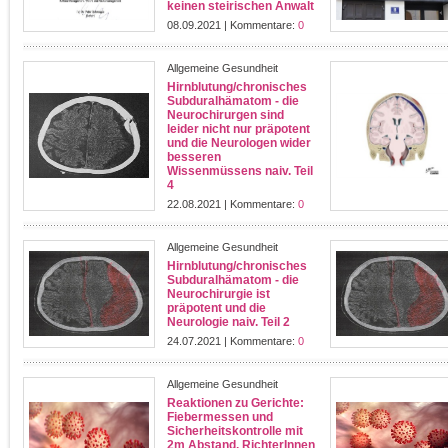
keinen steirischen Anwalt
08.09.2021 | Kommentare:
0
Allgemeine Gesundheit
Hirnblutung/chronisches
Subduralhämatom - die
Neurochirurgen sind
leider nicht nur präpotent
und die Neurologen wider
besseren
Wissenmüssens naiv. Teil
4
22.08.2021 | Kommentare:
0
Allgemeine Gesundheit
Hirnblutung/chronisches
Subduralhämatom - die
Neurochirurgie ist
präpotent und die
Neurologie naiv. Teil 2
24.07.2021 | Kommentare:
0
Allgemeine Gesundheit
Reaktionen zu Gerichte:
Fiebermessen und
Sicherheitskontrolle mit
2m Abstand. RichterInnen