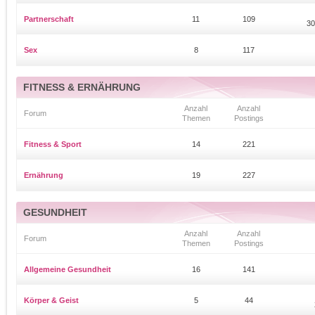
Partnerschaft
11
109
30
Sex
8
117
FITNESS & ERNÄHRUNG
Anzahl
Anzahl
Forum
Themen
Postings
Fitness & Sport
14
221
Ernährung
19
227
GESUNDHEIT
Anzahl
Anzahl
Forum
Themen
Postings
Allgemeine Gesundheit
16
141
Körper & Geist
5
44