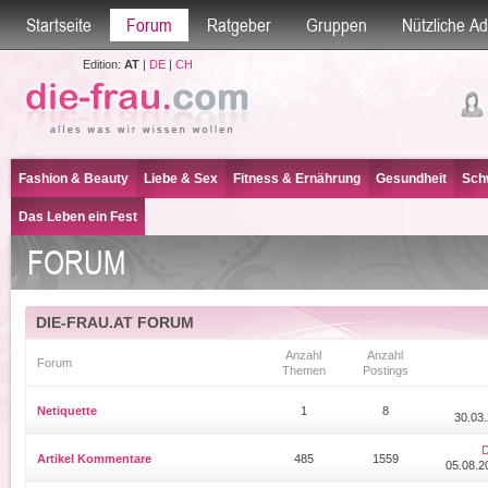
Startseite
Forum
Ratgeber
Gruppen
Nützliche A
Edition:
AT
|
DE
|
CH
Fashion & Beauty
Liebe & Sex
Fitness & Ernährung
Gesundheit
Sch
Das Leben ein Fest
FORUM
DIE-FRAU.AT FORUM
Anzahl
Anzahl
Forum
Themen
Postings
Netiquette
1
8
30.03.
D
Artikel Kommentare
485
1559
05.08.2