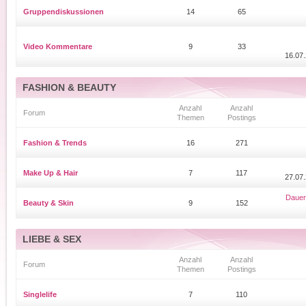
Gruppendiskussionen
14
65
Video Kommentare
9
33
16.07.
FASHION & BEAUTY
Anzahl
Anzahl
Forum
Themen
Postings
Fashion & Trends
16
271
Make Up & Hair
7
117
27.07.
Dauer
Beauty & Skin
9
152
LIEBE & SEX
Anzahl
Anzahl
Forum
Themen
Postings
Singlelife
7
110