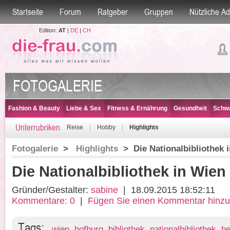
Startseite
Forum
Ratgeber
Gruppen
Nützliche A
Edition:
AT
|
DE
|
CH
FOTOGALERIE
Fashion & Beauty
Liebe & Sex
Fitness & Ernährung
Gesundheit
Schwa
Unterrubriken
Reise
|
Hobby
|
Highlights
Fotogalerie
>
Highlights
> Die Nationalbibliothek 
Die Nationalbibliothek in Wien
Gründer/Gestalter:
sabine
|
18.09.2015 18:52:11
Kommentare:
0
|
Fügen Sie einen Kommentar hinzu
Tags:
wien
,
hofburg
,
bibliothek
,
nationalbibliothek
,
he