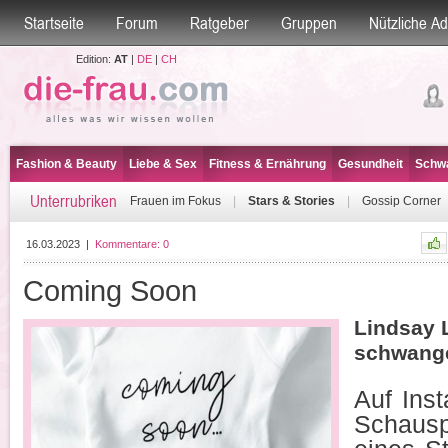
Startseite
Forum
Ratgeber
Gruppen
Nützliche A
Edition:
AT
|
DE
|
CH
Fashion & Beauty
Liebe & Sex
Fitness & Ernährung
Gesundheit
Schwa
Unterrubriken
Frauen im Fokus
|
Stars & Stories
|
Gossip Corner
16.03.2023
|
Kommentare:
0
Coming Soon
Lindsay 
schwange
Auf Ins
Schausp