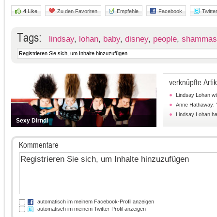
4
Like
Zu den Favoriten
Empfehle
Facebook
Twitte
Tags:
lindsay
,
lohan
,
baby
,
disney
,
people
,
shammas
verknüpfte Artik
Lindsay Lohan wil
Anne Hathaway: "I
Lindsay Lohan ha
Sexy Dirndl
Kommentare
automatisch im meinem Facebook-Profil anzeigen
automatisch im meinem Twitter-Profil anzeigen