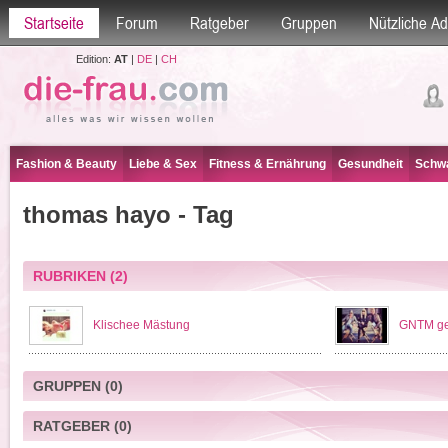
Startseite
Forum
Ratgeber
Gruppen
Nützliche A
Edition:
AT
|
DE
|
CH
Fashion & Beauty
Liebe & Sex
Fitness & Ernährung
Gesundheit
Schwa
thomas hayo - Tag
RUBRIKEN
(2)
Klischee Mästung
GNTM geh
GRUPPEN
(0)
RATGEBER
(0)