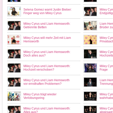
Selena Gomez warnt Justin Bieber:
Miley Cy
Finger weg von Miley Cyrus
Endgülti
Miley Cyrus und Liam Hemsworth:
Liam Hem
Getrennte Betten
Brüder z
Miley Cyrus will mehr Zeit mit Liam
Miley Cyr
Hemsworth
Privatsac
Miley Cyrus und Liam Hemsworth:
Miley Cyr
Doch alles aus?
Hochzeit
Miley Cyrus und Liam Hemsworth:
Miley Cyru
Hochzeit verschoben?
Frage
Miley Cyrus und Liam Hemsworth
Liam Hems
vor ernsthaften Problemen?
Trennung
Miley Cyrus trägt wieder
Miley Cyr
Verlobungsring
wahrhab
Miley Cyrus und Liam Hemsworth:
Miley Cyr
Alles aus?
abgesagt