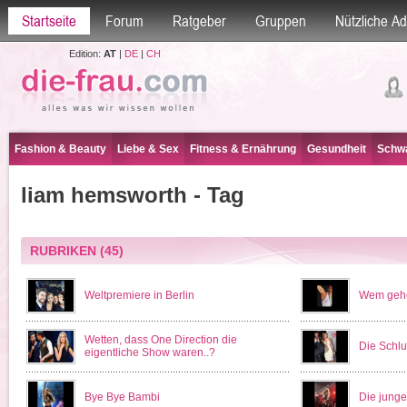
Startseite
Forum
Ratgeber
Gruppen
Nützliche A
Edition:
AT
|
DE
|
CH
Fashion & Beauty
Liebe & Sex
Fitness & Ernährung
Gesundheit
Schwa
liam hemsworth - Tag
RUBRIKEN
(45)
Weltpremiere in Berlin
Wem gehö
Wetten, dass One Direction die
Die Schlu
eigentliche Show waren..?
Bye Bye Bambi
Die junge