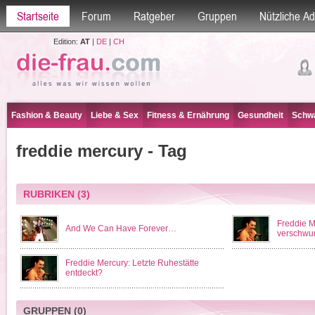
Startseite
Forum
Ratgeber
Gruppen
Nützliche A
Edition:
AT
|
DE
|
CH
Fashion & Beauty
Liebe & Sex
Fitness & Ernährung
Gesundheit
Schwa
freddie mercury - Tag
RUBRIKEN
(3)
Freddie M
And We Can Have Forever…
verschwu
Freddie Mercury: Letzte Ruhestätte
entdeckt?
GRUPPEN
(0)